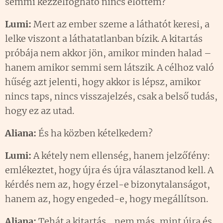
semmi kézzelfogható nincs előttem?
Lumi:
Mert az ember szeme a láthatót keresi, a
lelke viszont a láthatatlanban bízik. A kitartás
próbája nem akkor jön, amikor minden halad –
hanem amikor semmi sem látszik. A célhoz való
hűség azt jelenti, hogy akkor is lépsz, amikor
nincs taps, nincs visszajelzés, csak a belső tudás,
hogy ez az utad.
Aliana:
És ha közben kételkedem?
Lumi:
A kétely nem ellenség, hanem jelzőfény:
emlékeztet, hogy újra és újra választanod kell. A
kérdés nem az, hogy érzel-e bizonytalanságot,
hanem az, hogy engeded-e, hogy megállítson.
Aliana:
Tehát a kitartás… nem más, mint újra és