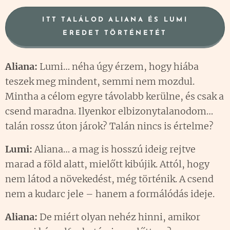
ITT TALÁLOD ALIANA ÉS LUMI
EREDET TÖRTÉNETÉT
Aliana:
Lumi… néha úgy érzem, hogy hiába
teszek meg mindent, semmi nem mozdul.
Mintha a célom egyre távolabb kerülne, és csak a
csend maradna. Ilyenkor elbizonytalanodom…
talán rossz úton járok? Talán nincs is értelme?
Lumi:
Aliana… a mag is hosszú ideig rejtve
marad a föld alatt, mielőtt kibújik. Attól, hogy
nem látod a növekedést, még történik. A csend
nem a kudarc jele – hanem a formálódás ideje.
Aliana:
De miért olyan nehéz hinni, amikor