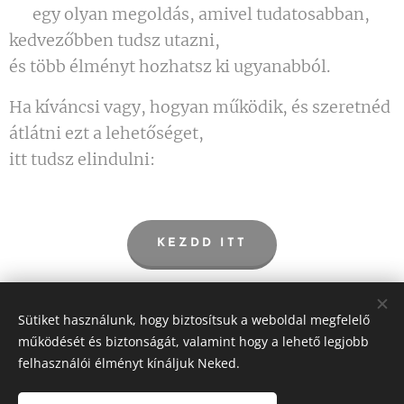
👉 egy olyan megoldás, amivel tudatosabban,
kedvezőbben tudsz utazni,
és több élményt hozhatsz ki ugyanabból.
Ha kíváncsi vagy, hogyan működik, és szeretnéd
átlátni ezt a lehetőséget,
itt tudsz elindulni: 👇
KEZDD ITT
Share
Sütiket használunk, hogy biztosítsuk a weboldal megfelelő
működését és biztonságát, valamint hogy a lehető legjobb
felhasználói élményt kínáljuk Neked.