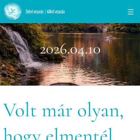
Belső utazás | Külső utazás
2026.04.10
2026.04.10
Volt már olyan,
hogy elmentél