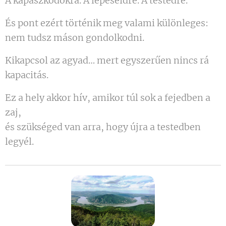
A kapaszkodókra. A lépéseidre. A testedre.
És pont ezért történik meg valami különleges:
nem tudsz máson gondolkodni.
Kikapcsol az agyad… mert egyszerűen nincs rá
kapacitás.
Ez a hely akkor hív, amikor túl sok a fejedben a
zaj,
és szükséged van arra, hogy újra a testedben
legyél.