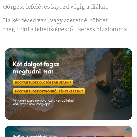
Görgess lefelé, és lapozd végig a diákat.
Ha kérdésed van, vagy szeretnél többet
megtudni a lehetőségekről, keress bizalommal.