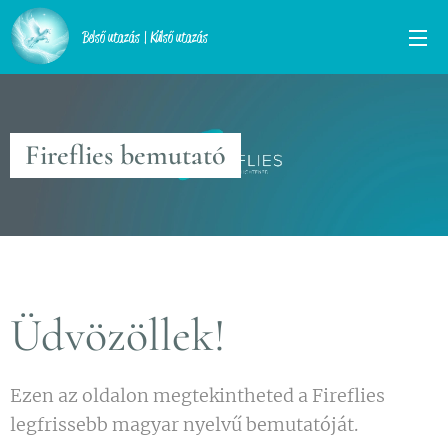
Belső utazás | Külső utazás
Fireflies bemutató
Üdvözöllek!
Ezen az oldalon megtekintheted a Fireflies
legfrissebb magyar nyelvű bemutatóját.